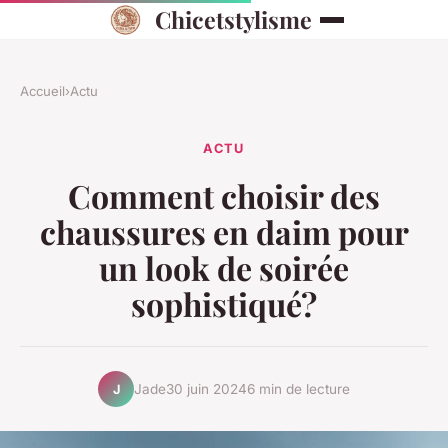
Chicetstylisme
Accueil
›
Actu
ACTU
Comment choisir des
chaussures en daim pour
un look de soirée
sophistiqué?
Jade
30 juin 2024
6 min de lecture
J