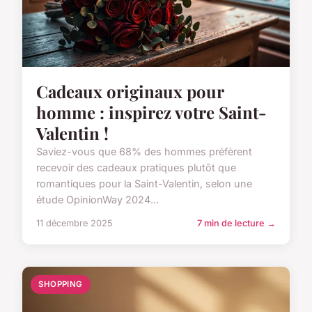
Cadeaux originaux pour
homme : inspirez votre Saint-
Valentin !
Saviez-vous que 68% des hommes préfèrent
recevoir des cadeaux pratiques plutôt que
romantiques pour la Saint-Valentin, selon une
étude OpinionWay 2024...
11 décembre 2025
7 min de lecture →
SHOPPING