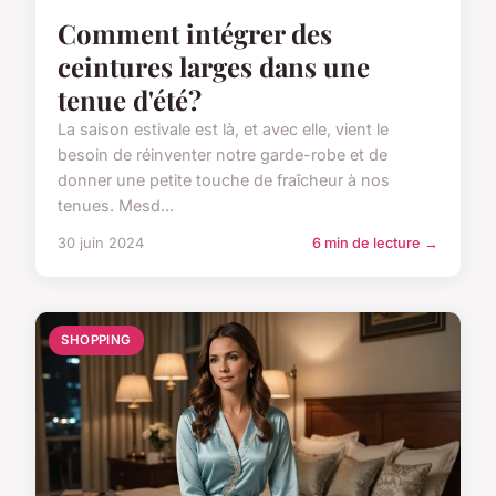
Comment intégrer des
ceintures larges dans une
tenue d'été?
La saison estivale est là, et avec elle, vient le
besoin de réinventer notre garde-robe et de
donner une petite touche de fraîcheur à nos
tenues. Mesd...
30 juin 2024
6 min de lecture →
SHOPPING