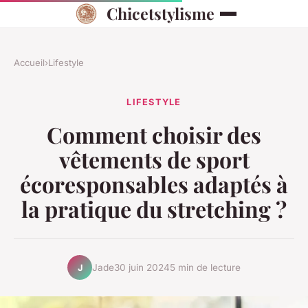
Chicetstylisme
Accueil
›
Lifestyle
LIFESTYLE
Comment choisir des
vêtements de sport
écoresponsables adaptés à
la pratique du stretching ?
Jade
30 juin 2024
5 min de lecture
J