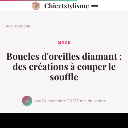
Chicetstylisme
Accueil
›
Mode
MODE
Boucles d'oreilles diamant :
des créations à couper le
souffle
Jade
20 novembre 2025
7 min de lecture
J