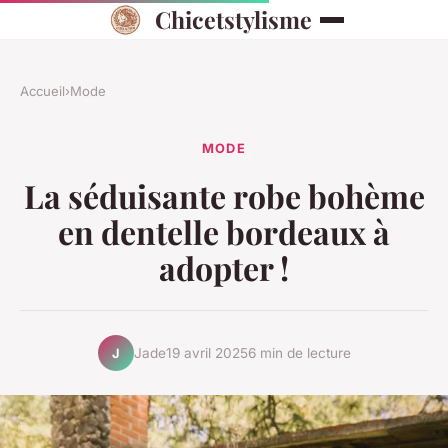
Chicetstylisme
Accueil
›
Mode
MODE
La séduisante robe bohème
en dentelle bordeaux à
adopter !
Jade
19 avril 2025
6 min de lecture
J