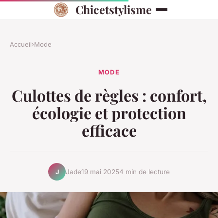
Chicetstylisme
Accueil
›
Mode
MODE
Culottes de règles : confort,
écologie et protection
efficace
Jade
19 mai 2025
4 min de lecture
J