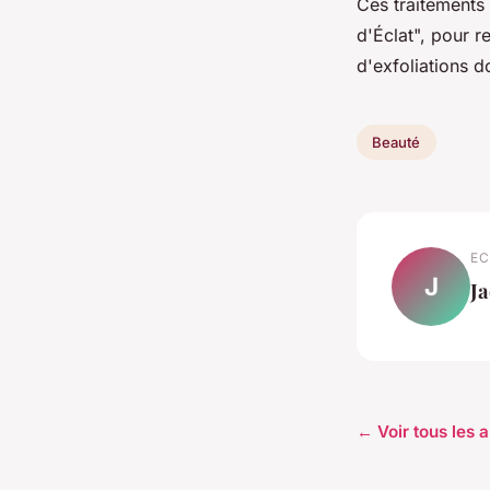
Ces traitements 
d'Éclat", pour r
d'exfoliations d
Beauté
EC
J
J
← Voir tous les a