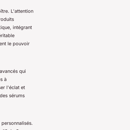
tre. L'attention
roduits
tique, intégrant
ritable
ent le pouvoir
 avancés qui
es à
r l'éclat et
t des sérums
personnalisés.