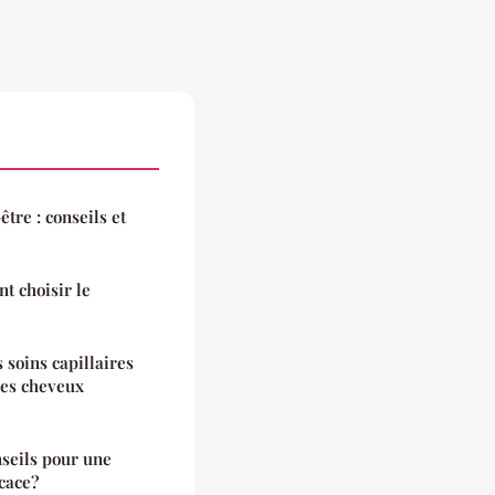
tre : conseils et
t choisir le
 soins capillaires
des cheveux
nseils pour une
icace?