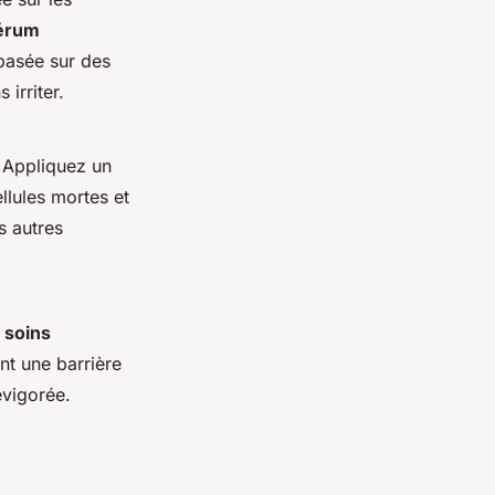
érum
 basée sur des
 irriter.
. Appliquez un
llules mortes et
s autres
s
soins
nt une barrière
evigorée.