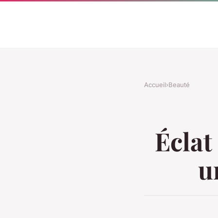
Accueil
›
Beauté
Éclat
u