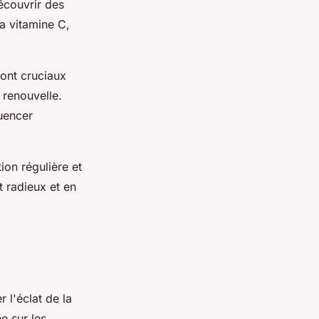
découvrir des
a vitamine C,
sont cruciaux
 renouvelle.
luencer
ion régulière et
t radieux et en
 l'éclat de la
e sur les