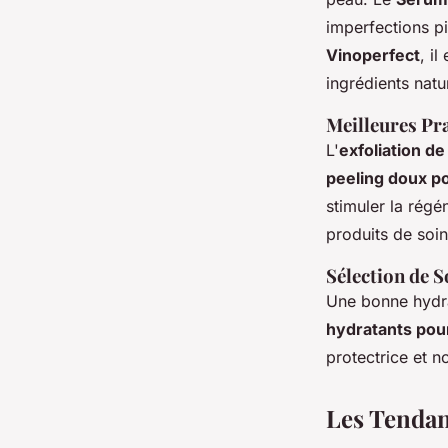
imperfections p
Vinoperfect
, i
ingrédients natur
Meilleures Pra
L'
exfoliation de
peeling doux po
stimuler la régé
produits de soin
Sélection de 
Une bonne hydra
hydratants pour
protectrice et n
Les Tendan