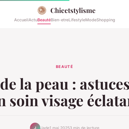
Chicetstylisme
Accueil
Actu
Beauté
Bien-etre
Lifestyle
Mode
Shopping
BEAUTÉ
 de la peau : astuce
n soin visage éclata
Jade
1 mai 2025
3 min de lecture
J