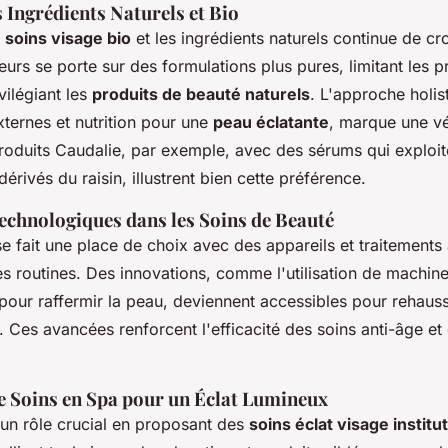
 Ingrédients Naturels et Bio
s
soins visage bio
et les ingrédients naturels continue de croî
rs se porte sur des formulations plus pures, limitant les p
vilégiant les
produits de beauté naturels
. L'approche holis
externes et nutrition pour une
peau éclatante
, marque une vé
roduits Caudalie, par exemple, avec des sérums qui exploit
érivés du raisin, illustrent bien cette préférence.
echnologiques dans les Soins de Beauté
e fait une place de choix avec des appareils et traitements
es routines. Des innovations, comme l'utilisation de machin
our raffermir la peau, deviennent accessibles pour rehausse
s. Ces avancées renforcent l'efficacité des soins anti-âge e
e Soins en Spa pour un Éclat Lumineux
 un rôle crucial en proposant des
soins éclat visage institut