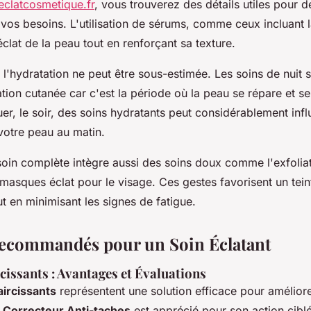
eclatcosmetique.fr
, vous trouverez des détails utiles pour 
vos besoins. L'utilisation de sérums, comme ceux incluant l
'éclat de la peau tout en renforçant sa texture.
l'hydratation ne peut être sous-estimée. Les soins de nuit 
tion cutanée car c'est la période où la peau se répare et se
er, le soir, des soins hydratants peut considérablement inf
votre peau au matin.
oin complète intègre aussi des soins doux comme l'exfoliat
 masques éclat pour le visage. Ces gestes favorisent un tein
t en minimisant les signes de fatigue.
ecommandés pour un Soin Éclatant
cissants : Avantages et Évaluations
ircissants
représentent une solution efficace pour améliorer
Correcteur Anti-taches
est apprécié pour son action ciblé