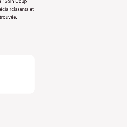
le "Soin Coup
éclaircissants et
etrouvée.