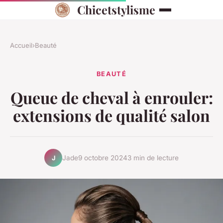
Chicetstylisme
Accueil
›
Beauté
BEAUTÉ
Queue de cheval à enrouler:
extensions de qualité salon
Jade
9 octobre 2024
3 min de lecture
J