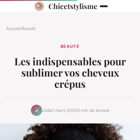
Chicetstylisme
Accueil
›
Beauté
BEAUTÉ
Les indispensables pour
sublimer vos cheveux
crépus
Jade
1 mars 2025
4 min de lecture
J