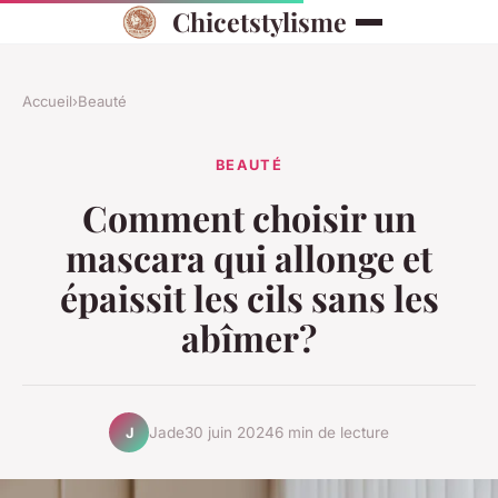
Chicetstylisme
Accueil
›
Beauté
BEAUTÉ
Comment choisir un
mascara qui allonge et
épaissit les cils sans les
abîmer?
Jade
30 juin 2024
6 min de lecture
J