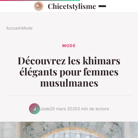
Chicetstylisme
Accueil
›
Mode
MODE
Découvrez les khimars
élégants pour femmes
musulmanes
Jade
25 mars 2025
3 min de lecture
J